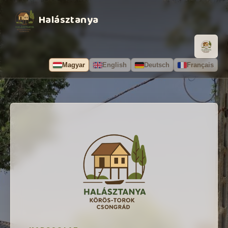
Halásztanya
Magyar
English
Deutsch
Français