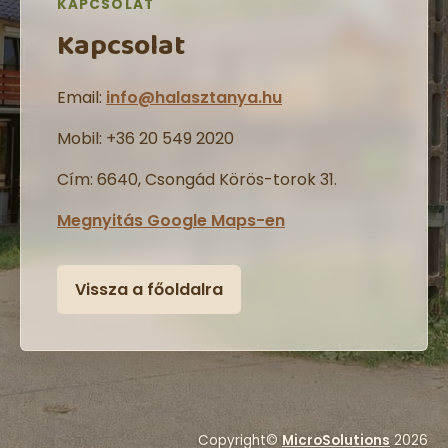
KAPCSOLAT
Kapcsolat
Email:
info
@
halasztanya.hu
Mobil
: +36 20 549 2020
Cím
: 6640, Csongád Körös-torok 31.
Megnyitás Google Maps-en
Vissza a főoldalra
Copyright©
MicroSolutions
2026